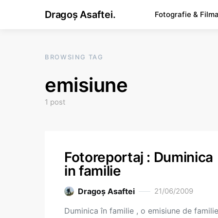
Dragoș Asaftei.
Fotografie & Film
BROWSING TAG
emisiune
1 post
Fotoreportaj : Duminica
in familie
Dragoş Asaftei
21/06/2009
Duminica în familie , o emisiune de famili