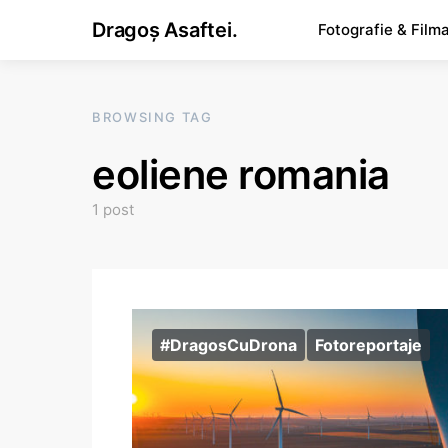
Dragoș Asaftei.
Fotografie & Film
BROWSING TAG
eoliene romania
1 post
#DragosCuDrona
Fotoreportaje