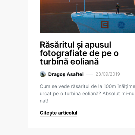
Răsăritul și apusul
fotografiate de pe o
turbină eoliană
Dragoş Asaftei
23/09/2019
Cum se vede răsăritul de la 100m înălțime
urcat pe o turbină eoliană? Absolut mi-nu
nat!
Citește articolul