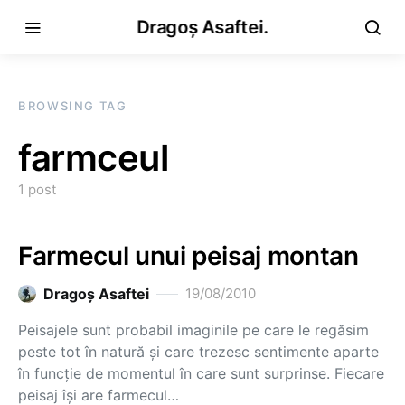
Dragoș Asaftei.
BROWSING TAG
farmceul
1 post
Farmecul unui peisaj montan
Dragoş Asaftei
19/08/2010
Peisajele sunt probabil imaginile pe care le regăsim
peste tot în natură şi care trezesc sentimente aparte
în funcţie de momentul în care sunt surprinse. Fiecare
peisaj îşi are farmecul…