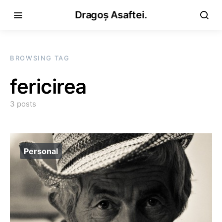
Dragoș Asaftei.
BROWSING TAG
fericirea
3 posts
Personal