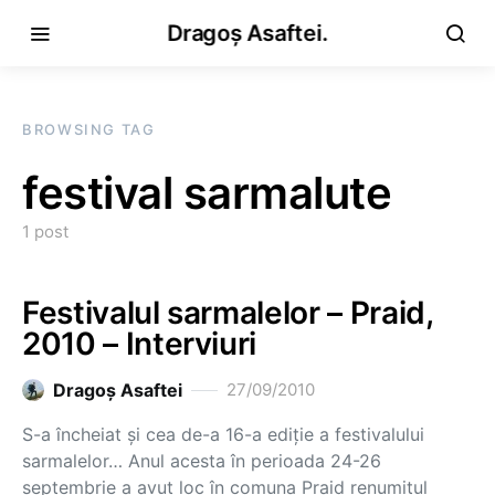
Dragoș Asaftei.
BROWSING TAG
festival sarmalute
1 post
Festivalul sarmalelor – Praid,
2010 – Interviuri
Dragoş Asaftei
27/09/2010
S-a încheiat şi cea de-a 16-a ediţie a festivalului
sarmalelor… Anul acesta în perioada 24-26
septembrie a avut loc în comuna Praid renumitul