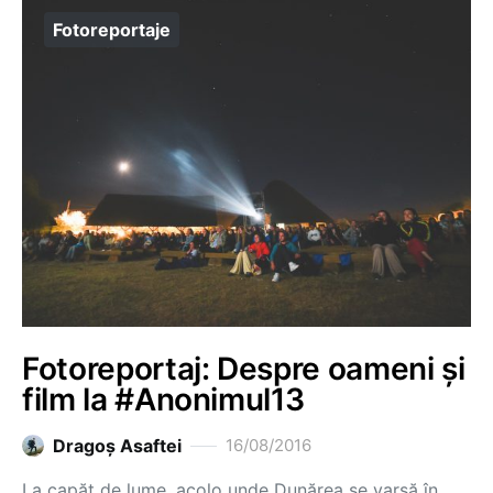
Fotoreportaje
Fotoreportaj: Despre oameni și
film la #Anonimul13
Dragoş Asaftei
16/08/2016
La capăt de lume, acolo unde Dunărea se varsă în