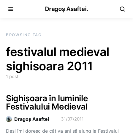
Dragoș Asaftei.
BROWSING TAG
festivalul medieval
sighisoara 2011
1 post
Sighișoara în luminile
Festivalului Medieval
Dragoş Asaftei
31/07/2011
Deși îmi doresc de câțiva ani să ajung la Festivalul