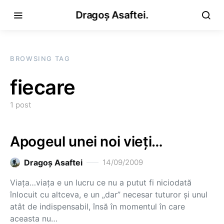
Dragoș Asaftei.
BROWSING TAG
fiecare
1 post
Apogeul unei noi vieţi…
Dragoş Asaftei
14/09/2009
Viaţa…viaţa e un lucru ce nu a putut fi niciodată
înlocuit cu altceva, e un „dar” necesar tuturor şi unul
atât de indispensabil, însă în momentul în care
aceasta nu…