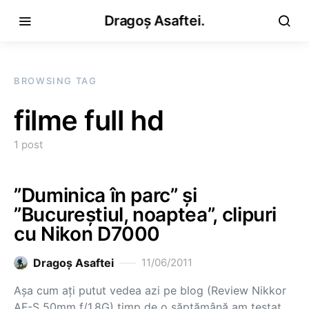
Dragoș Asaftei.
BROWSING TAG
filme full hd
1 post
”Duminica în parc” și
”Bucureștiul, noaptea”, clipuri
cu Nikon D7000
Dragoş Asaftei
11/06/2011
Așa cum ați putut vedea azi pe blog (Review Nikkor
AF-S 50mm f/1.8G) timp de o săptămână am testat