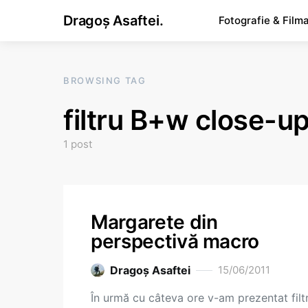
Dragoș Asaftei.
Fotografie & Film
BROWSING TAG
filtru B+w close-u
1 post
Margarete din
perspectivă macro
Dragoş Asaftei
15/06/2011
În urmă cu câteva ore v-am prezentat filtr