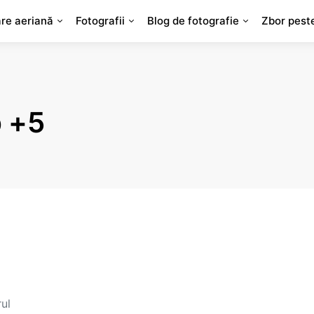
are aeriană
Fotografii
Blog de fotografie
Zbor pest
p +5
ul