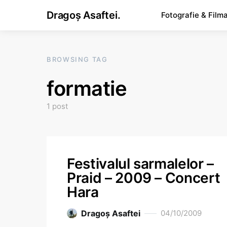
Dragoș Asaftei.
Fotografie & Film
BROWSING TAG
formatie
1 post
Festivalul sarmalelor –
Praid – 2009 – Concert
Hara
Dragoş Asaftei
04/10/2009