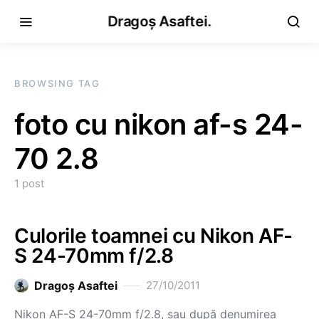
Dragoș Asaftei.
BROWSING TAG
foto cu nikon af-s 24-
70 2.8
1 post
Culorile toamnei cu Nikon AF-
S 24-70mm f/2.8
Dragoş Asaftei
27/10/2011
Nikon AF-S 24-70mm f/2.8, sau după denumirea