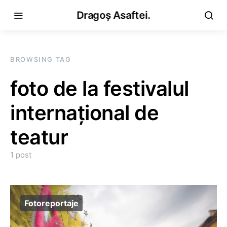
Dragoș Asaftei.
BROWSING TAG
foto de la festivalul
internațional de
teatur
1 post
Fotoreportaje