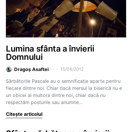
Lumina sfânta a învierii
Domnului
Dragoş Asaftei
15/04/2012
Sărbătorile Pascale au o semnificație aparte pentru
fiecare dintre noi. Chiar dacă mersul la biserică nu e
un obicei al multora dintre noi, chiar dacă nu
respectăm posturile sau anumite…
Citește articolul