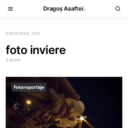
Dragoș Asaftei.
BROWSING TAG
foto inviere
2 posts
Fotoreportaje