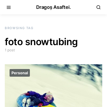
Dragoș Asaftei.
BROWSING TAG
foto snowtubing
1 post
Personal