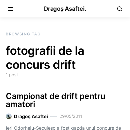
Dragoș Asaftei.
BROWSING TAG
fotografii de la
concurs drift
1 post
Campionat de drift pentru
amatori
Dragoş Asaftei
29/05/2011
Ieri Odorheiu-Secuiesc a fost gazda unui concurs de