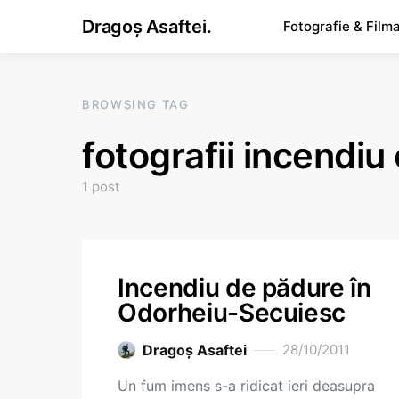
Dragoș Asaftei.
Fotografie & Film
BROWSING TAG
fotografii incendiu
1 post
Incendiu de pădure în
Odorheiu-Secuiesc
Dragoş Asaftei
28/10/2011
Un fum imens s-a ridicat ieri deasupra