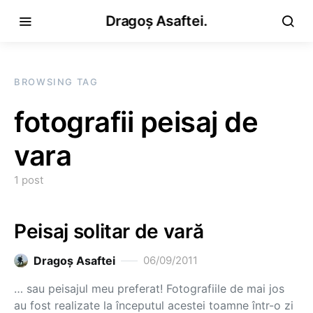
Dragoș Asaftei.
BROWSING TAG
fotografii peisaj de
vara
1 post
Peisaj solitar de vară
Dragoş Asaftei
06/09/2011
… sau peisajul meu preferat! Fotografiile de mai jos
au fost realizate la începutul acestei toamne într-o zi