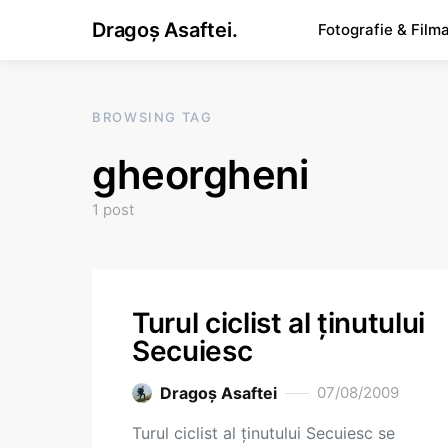
Dragoș Asaftei.
Fotografie & Film
BROWSING TAG
gheorgheni
1 post
Turul ciclist al ţinutului
Secuiesc
Dragoş Asaftei
07/08/2009
Turul ciclist al ţinutului Secuiesc se