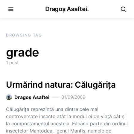
Dragoș Asaftei.
BROWSING TAG
grade
1 post
Urmărind natura: Călugăriţa
Dragoş Asaftei
01/09/2009
Călugăriţa reprezintă una dintre cele mai
controversate insecte atât la modul ei de viaţă cât şi
la comportamentul acesteia. Făcând parte din ordinul
insectelor Mantodea, genul Mantis, numele de