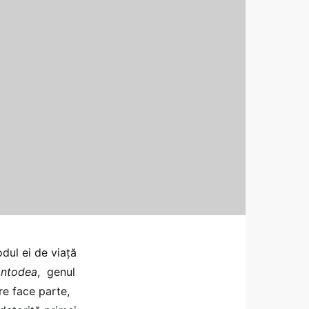
dul ei de viaţă
ntodea
, genul
re face parte,