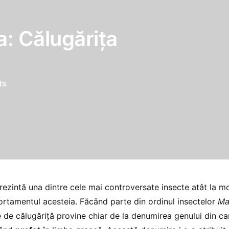
: Călugăriţa
ts
ezintă una dintre cele mai controversate insecte atât la mo
ortamentul acesteia. Făcând parte din ordinul insectelor
Ma
 de călugăriţă provine chiar de la denumirea genului din ca