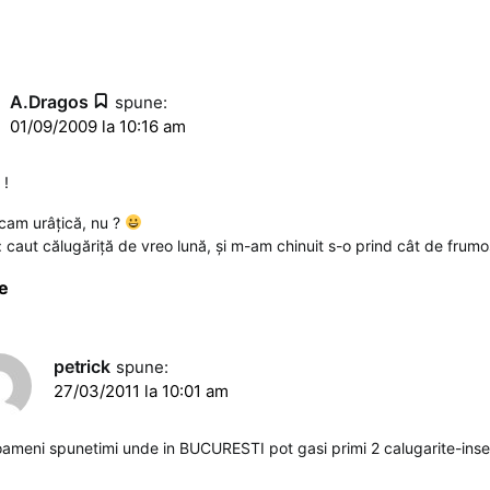
A.Dragos
spune:
01/09/2009 la 10:16 am
 !
 cam urâţică, nu ?
: caut călugăriţă de vreo lună, şi m-am chinuit s-o prind cât de fru
e
petrick
spune:
27/03/2011 la 10:01 am
 oameni spunetimi unde in BUCURESTI pot gasi primi 2 calugarite-inse