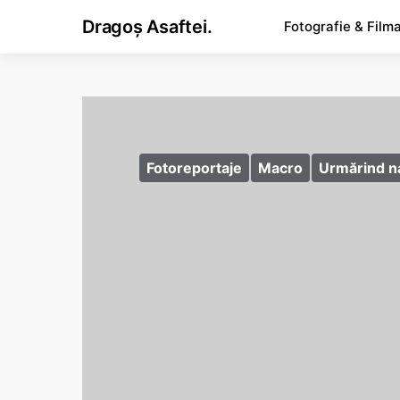
Dragoș Asaftei.
Fotografie & Film
Fotoreportaje
Macro
Urmărind n