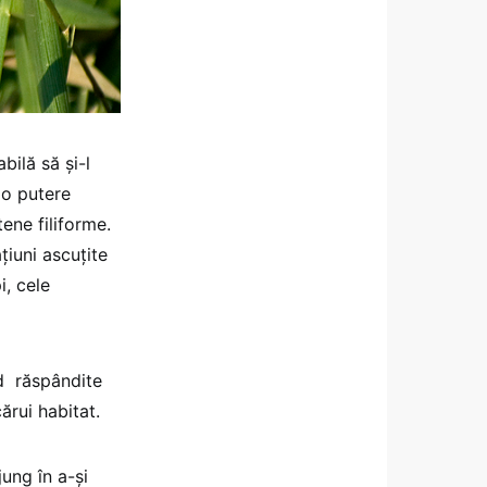
bilă să şi-l
 o putere
tene filiforme.
iuni ascuţite
i, cele
ind răspândite
ărui habitat.
ung în a-şi