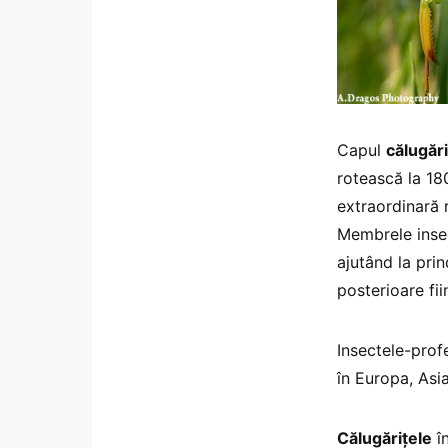
Capul
călugări
rotească la 18
extraordinară r
Membrele insec
ajutând la pri
posterioare fii
Insectele-profe
în Europa, Asia
Călugăriţele
în