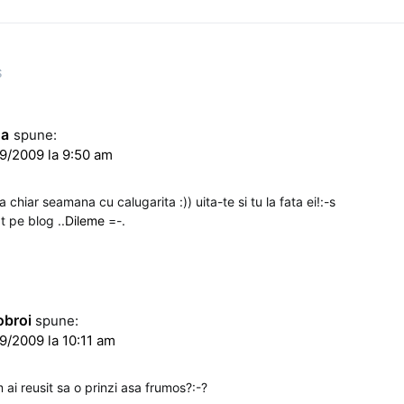
S
na
spune:
9/2009 la 9:50 am
 chiar seamana cu calugarita :)) uita-te si tu la fata ei!:-s
t pe blog ..
Dileme
=-.
obroi
spune:
9/2009 la 10:11 am
m ai reusit sa o prinzi asa frumos?:-?