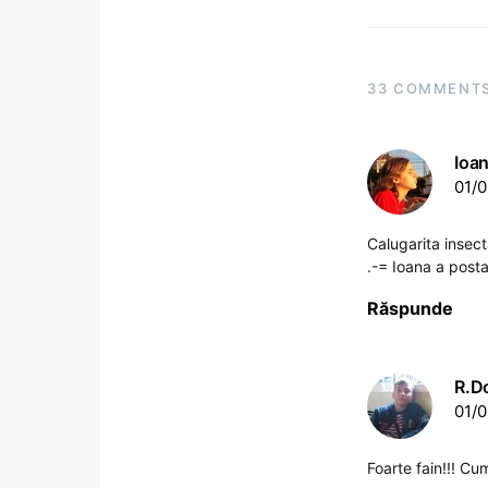
33 COMMENT
Ioa
01/0
Calugarita insecta
.-= Ioana a posta
Răspunde
R.D
01/0
Foarte fain!!! Cu