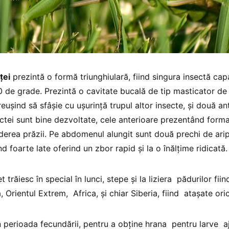
ţei
prezintă o formă triunghiulară, fiind singura insectă capa
0 de grade. Prezintă o cavitate bucală de tip masticator de
euşind să sfâşie cu uşurinţă trupul altor insecte, şi două an
tei sunt bine dezvoltate, cele anterioare prezentând formaţ
nderea prăzii. Pe abdomenul alungit sunt două prechi de arip
nd foarte late oferind un zbor rapid şi la o înălţime ridicată.
t trăiesc în special în lunci, stepe şi la liziera pădurilor fi
, Orientul Extrem, Africa, şi chiar Siberia, fiind ataşate oric
 perioada fecundării, pentru a obţine hrana pentru larve aj