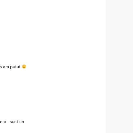
mos am putut
cta . sunt un