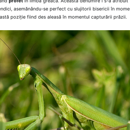
ând
profet
în limba greacă. Această denumire i s-a atribuit 
ndici, asemănându-se perfect cu slujitorii bisericii în mom
astă poziţie fiind des aleasă în momentul capturării prăzii.