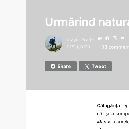
Urmărind natura
Dragoş Asaftei
01/09/2009
33 commen
Share
Tweet
Călugăriţa
repr
cât şi la comp
Mantis
, numele