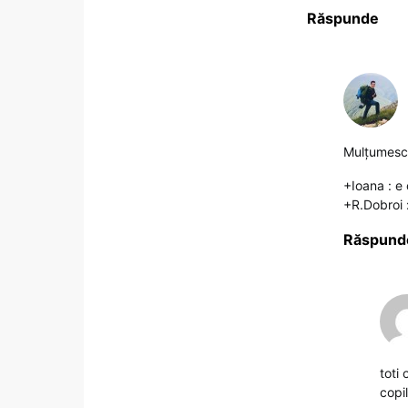
Răspunde
Mulţumesc
+Ioana : e
+R.Dobroi 
Răspund
toti
copil