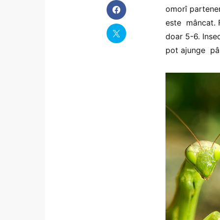
omorî parteneru
este mâncat. F
doar 5-6. Insec
pot ajunge pân