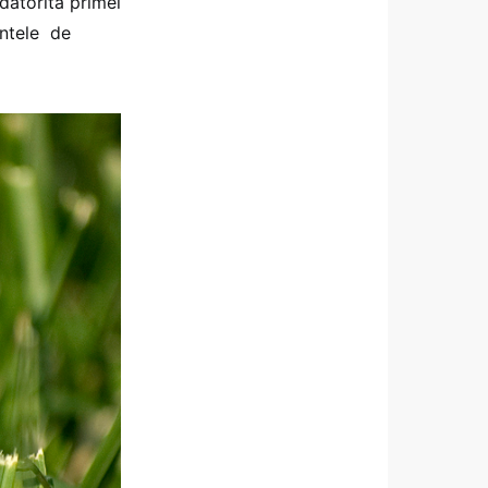
datorită primei
entele de