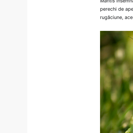
Mantis
însemn
perechi de ape
rugăciune, ace