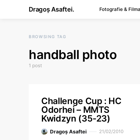
Dragoș Asaftei.
Fotografie & Film
BROWSING TAG
handball photo
1 post
Challenge Cup : HC
Odorhei – MMTS
Kwidzyn (35-23)
Dragoş Asaftei
21/02/2010