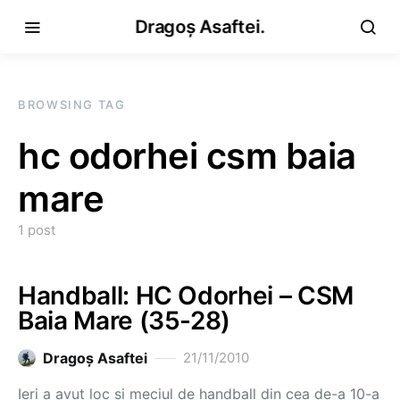
Dragoș Asaftei.
BROWSING TAG
hc odorhei csm baia
mare
1 post
Handball: HC Odorhei – CSM
Baia Mare (35-28)
Dragoş Asaftei
21/11/2010
Ieri a avut loc şi meciul de handball din cea de-a 10-a