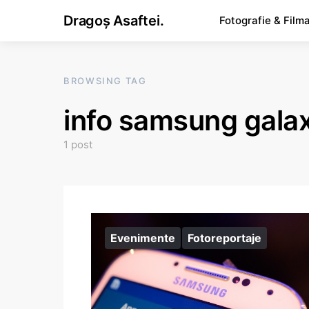
Dragoș Asaftei.
Fotografie & Film
BROWSING TAG
info samsung gala
1 post
Evenimente
Fotoreportaje