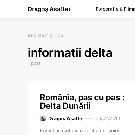
Dragoș Asaftei.
Fotografie & Film
BROWSING TAG
informatii delta
1 post
România, pas cu pas :
Delta Dunării
Dragoş Asaftei
28/04/2010
Primul articol din cadrul campaniei