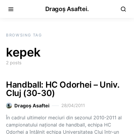
Dragoș Asaftei.
BROWSING TAG
kepek
2 posts
Handball: HC Odorhei – Univ.
Cluj (30-30)
Dragoş Asaftei
28/04/2011
În cadrul ultimelor meciuri din sezonul 2010-2011 al
campionatului național de handball, echipa HC
Odorhei a întâlnit echipa Universitatea Cluj într-un