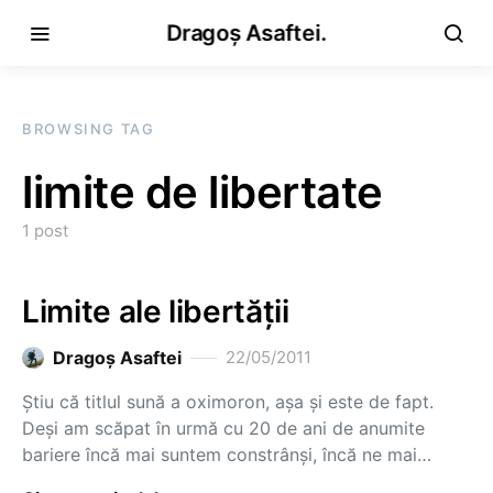
Dragoș Asaftei.
BROWSING TAG
limite de libertate
1 post
Limite ale libertății
Dragoş Asaftei
22/05/2011
Știu că titlul sună a oximoron, așa și este de fapt.
Deși am scăpat în urmă cu 20 de ani de anumite
bariere încă mai suntem constrânși, încă ne mai…