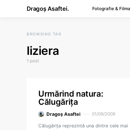
Dragoș Asaftei.
Fotografie & Film
BROWSING TAG
liziera
1 post
Urmărind natura:
Călugăriţa
Dragoş Asaftei
01/09/2009
Călugăriţa reprezintă una dintre cele mai