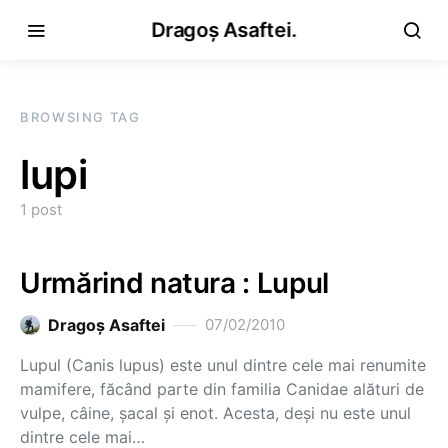
Dragoș Asaftei.
BROWSING TAG
lupi
1 post
Urmărind natura : Lupul
Dragoş Asaftei
07/02/2010
Lupul (Canis lupus) este unul dintre cele mai renumite
mamifere, făcând parte din familia Canidae alături de
vulpe, câine, şacal şi enot. Acesta, deşi nu este unul
dintre cele mai…