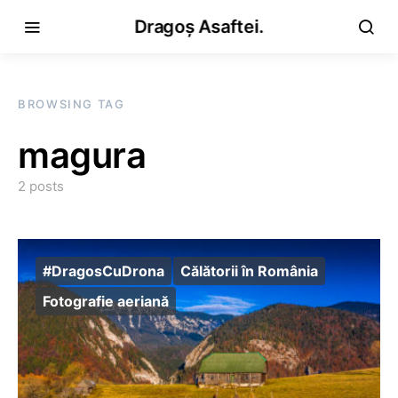
Dragoș Asaftei.
BROWSING TAG
magura
2 posts
#DragosCuDrona
Călătorii în România
Fotografie aeriană