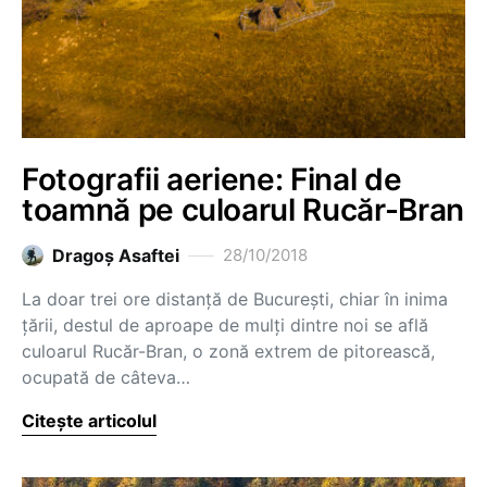
Fotografii aeriene: Final de
toamnă pe culoarul Rucăr-Bran
Dragoş Asaftei
28/10/2018
La doar trei ore distanță de București, chiar în inima
țării, destul de aproape de mulți dintre noi se află
culoarul Rucăr-Bran, o zonă extrem de pitorească,
ocupată de câteva…
Citește articolul