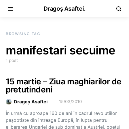
Dragoș Asaftei.
BROWSING TAG
manifestari secuime
1 post
15 martie – Ziua maghiarilor de
pretutindeni
Dragoş Asaftei
15/03/2010
În urmă cu aproape 160 de ani în cadrul revoluţiilor
paşoptiste din întreaga Europă, în lupta pentru
eliberarea Ungariei de sub dominaţia Austriei, poetul