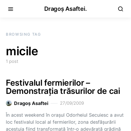
Dragoș Asaftei.
BROWSING TAG
micile
1 post
Festivalul fermierilor –
Demonstraţia trăsurilor de cai
Dragoş Asaftei
27/09/2009
În acest weekend în oraşul Odorheiul Secuiesc a avut
loc festivalul local al fermierilor, zona desfăşurării
acestuia fiind transformată într-o adevărată grădină