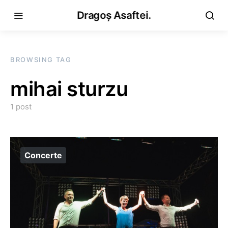
Dragoș Asaftei.
BROWSING TAG
mihai sturzu
1 post
Concerte