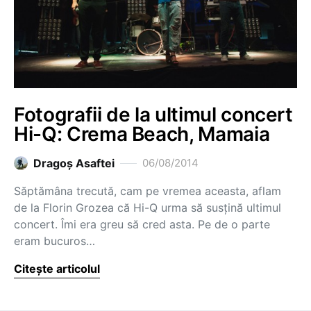
Fotografii de la ultimul concert
Hi-Q: Crema Beach, Mamaia
Dragoş Asaftei
06/08/2014
Săptămâna trecută, cam pe vremea aceasta, aflam
de la Florin Grozea că Hi-Q urma să susțină ultimul
concert. Îmi era greu să cred asta. Pe de o parte
eram bucuros…
Citește articolul