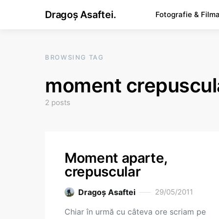
Dragoș Asaftei.
Fotografie & Film
BROWSING TAG
moment crepuscul
2 posts
Moment aparte,
crepuscular
Dragoş Asaftei
29/05/2011
Chiar în urmă cu câteva ore scriam pe