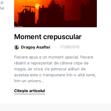
și
fel
Moment crepuscular
Dragoş Asaftei
17/08/2010
Fiecare apus e un moment special, fiecare
răsărit e reprezentat de câteva clipe de
magie, iar orice vis petrecut alături de
acestea este o transpunere într-o altă lume,
într-un univers…
Citește articolul