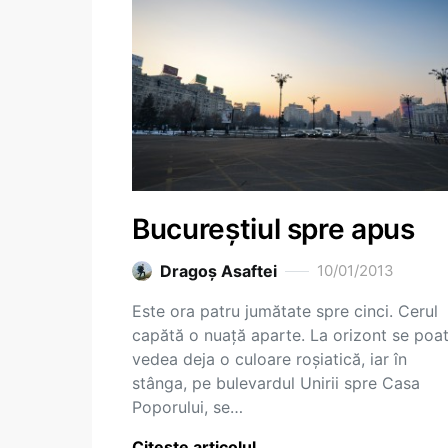
Bucureștiul spre apus
Dragoş Asaftei
10/01/2013
Este ora patru jumătate spre cinci. Cerul
capătă o nuață aparte. La orizont se poa
vedea deja o culoare roșiatică, iar în
stânga, pe bulevardul Unirii spre Casa
Poporului, se…
Citește articolul