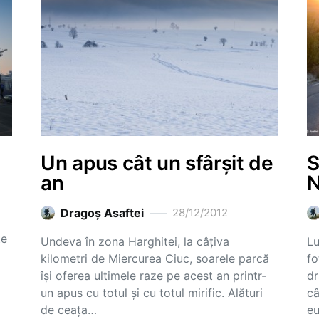
Un apus cât un sfârșit de
S
an
N
Dragoş Asaftei
28/12/2012
te
Undeva în zona Harghitei, la câțiva
Lu
kilometri de Miercurea Ciuc, soarele parcă
fo
își oferea ultimele raze pe acest an printr-
dr
un apus cu totul și cu totul mirific. Alături
câ
de ceața…
eu