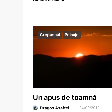
Crepuscul
Peisaje
Un apus de toamnă
Dragoş Asaftei
24/09/2012