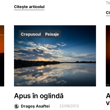
To
Citește articolul
Ci
Crepuscul
Peisaje
Apus în oglindă
A
v
Dragoş Asaftei
22/09/2012