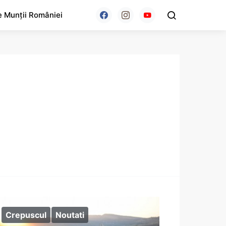
e Munții României
Crepuscul
Noutati