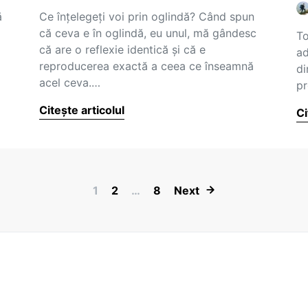
ă
Ce înțelegeți voi prin oglindă? Când spun
că ceva e în oglindă, eu unul, mă gândesc
To
că are o reflexie identică și că e
ad
reproducerea exactă a ceea ce înseamnă
di
acel ceva.…
pr
Citește articolul
Ci
Paginație artic
1
2
…
8
Next