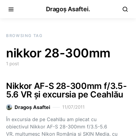
Dragoș Asaftei.
BROWSING TAG
nikkor 28-300mm
1 post
Nikkor AF-S 28-300mm f/3.5-
5.6 VR și excursia pe Ceahlău
Dragoş Asaftei
11/07/2011
În excursia de pe Ceahlău am plecat cu
obiectivul Nikkor AF-S 28-300mm f/3.5-5.6
VR, mulțumesc Nikon România și SKIN Media, cu