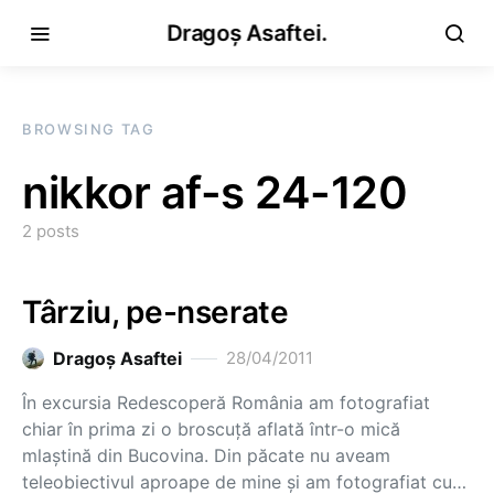
Dragoș Asaftei.
BROWSING TAG
nikkor af-s 24-120
2 posts
Târziu, pe-nserate
Dragoş Asaftei
28/04/2011
În excursia Redescoperă România am fotografiat
chiar în prima zi o broscuță aflată într-o mică
mlaștină din Bucovina. Din păcate nu aveam
teleobiectivul aproape de mine și am fotografiat cu…