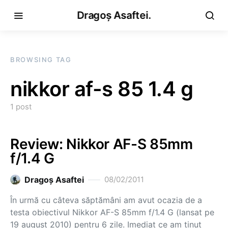
Dragoș Asaftei.
BROWSING TAG
nikkor af-s 85 1.4 g
1 post
Review: Nikkor AF-S 85mm
f/1.4 G
Dragoş Asaftei
08/02/2011
În urmă cu câteva săptămâni am avut ocazia de a
testa obiectivul Nikkor AF-S 85mm f/1.4 G (lansat pe
19 august 2010) pentru 6 zile. Imediat ce am ţinut