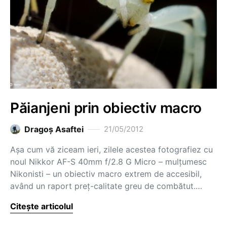
Păianjeni prin obiectiv macro
Dragoş Asaftei
21/05/2012
Așa cum vă ziceam ieri, zilele acestea fotografiez cu
noul Nikkor AF-S 40mm f/2.8 G Micro – mulțumesc
Nikonisti – un obiectiv macro extrem de accesibil,
având un raport preț-calitate greu de combătut.…
Citește articolul