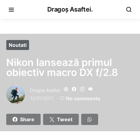
Dragoș Asaftei.
Noutati
Nikon lansează primul
obiectiv macro DX f/2.8
Dragoş Asaftei
12/07/2011
No comments
Share
Tweet