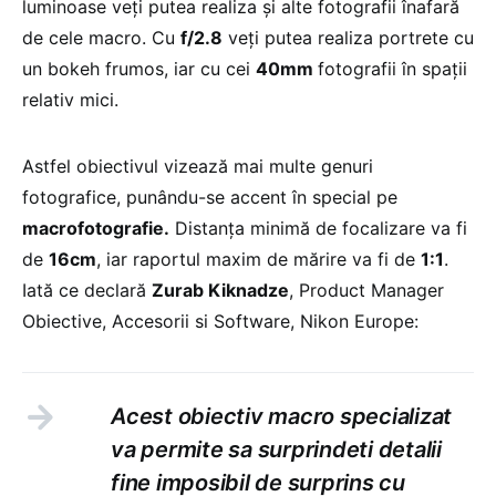
luminoase veți putea realiza și alte fotografii înafară
de cele macro. Cu
f/2.8
veți putea realiza portrete cu
un bokeh frumos, iar cu cei
40mm
fotografii în spații
relativ mici.
Astfel obiectivul vizează mai multe genuri
fotografice, punându-se accent în special pe
macrofotografie.
Distanța minimă de focalizare va fi
de
16cm
, iar raportul maxim de mărire va fi de
1:1
.
Iată ce declară
Zurab Kiknadze
, Product Manager
Obiective, Accesorii si Software, Nikon Europe:
Acest obiectiv macro specializat
va permite sa surprindeti detalii
fine imposibil de surprins cu