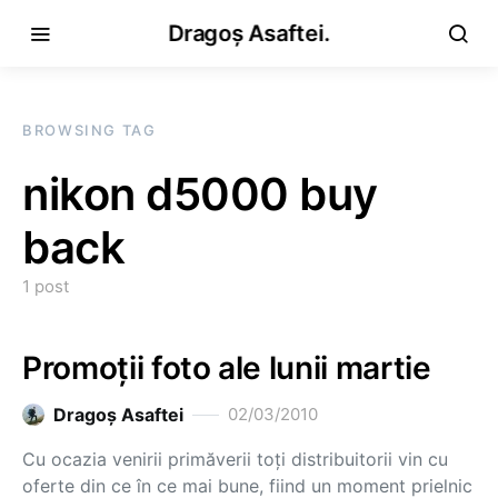
Dragoș Asaftei.
BROWSING TAG
nikon d5000 buy
back
1 post
Promoţii foto ale lunii martie
Dragoş Asaftei
02/03/2010
Cu ocazia venirii primăverii toţi distribuitorii vin cu
oferte din ce în ce mai bune, fiind un moment prielnic