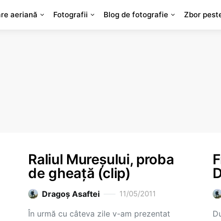
are aeriană
Fotografii
Blog de fotografie
Zbor pest
Raliul Mureșului, proba
F
de gheață (clip)
D
Dragoş Asaftei
11/05/2011
În urmă cu câteva zile v-am prezentat
Du