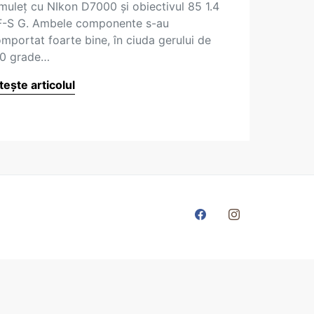
lmuleţ cu NIkon D7000 şi obiectivul 85 1.4
-S G. Ambele componente s-au
mportat foarte bine, în ciuda gerului de
20 grade…
tește articolul