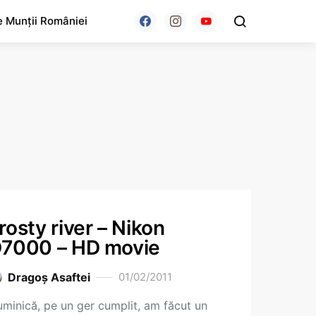
e Munții României
rosty river – Nikon
7000 – HD movie
Dragoş Asaftei
01/02/2011
minică, pe un ger cumplit, am făcut un