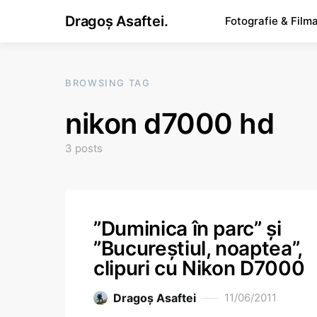
Dragoș Asaftei.
Fotografie & Film
BROWSING TAG
nikon d7000 hd
3 posts
”Duminica în parc” și
”Bucureștiul, noaptea”,
clipuri cu Nikon D7000
Dragoş Asaftei
11/06/2011