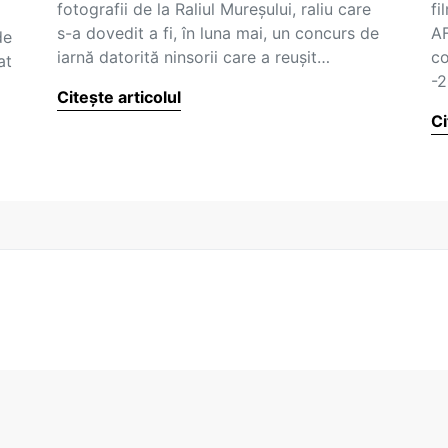
fotografii de la Raliul Mureșului, raliu care
fi
s-a dovedit a fi, în luna mai, un concurs de
AF
de
iarnă datorită ninsorii care a reușit…
co
at
-
Citește articolul
Ci