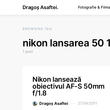
Dragoș Asaftei.
Fotografie & Film
BROWSING TAG
nikon lansarea 50 
1 post
Nikon lansează
obiectivul AF-S 50mm
f/1.8
Dragoş Asaftei
27/04/2011