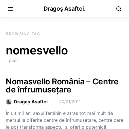
Dragoș Asaftei.
BROWSING TAG
nomesvello
1 post
Nomasvello România – Centre
de înfrumuseţare
Dragoş Asaftei
20/01/2011
În ultimii ani sexul feminin e atras tot mai mult de
mersul la diferite centre de înfrumuseţare, centre care
le pot transforma aspectul şi oferi o puternică