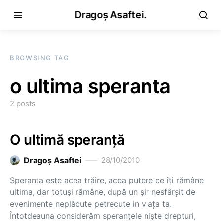
Dragoș Asaftei.
BROWSING TAG
o ultima speranta
2 posts
O ultimă speranţă
Dragoş Asaftei
28/10/2010
Speranţa este acea trăire, acea putere ce îţi rămâne
ultima, dar totuşi rămâne, după un şir nesfârşit de
evenimente neplăcute petrecute in viaţa ta.
Întotdeauna considerăm speranţele nişte drepturi,