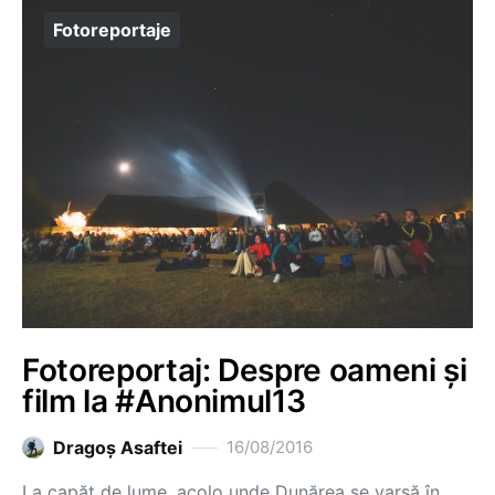
Fotoreportaje
Fotoreportaj: Despre oameni și
film la #Anonimul13
Dragoş Asaftei
16/08/2016
La capăt de lume, acolo unde Dunărea se varsă în