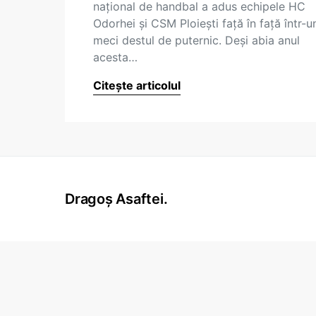
național de handbal a adus echipele HC
Odorhei și CSM Ploiești față în față într-u
meci destul de puternic. Deși abia anul
acesta…
Citește articolul
Dragoș Asaftei.