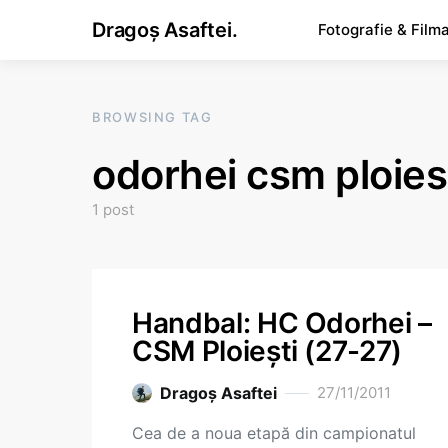
Dragoș Asaftei.
Fotografie & Film
BROWSING TAG
odorhei csm ploies
1 post
Handbal: HC Odorhei –
CSM Ploiești (27-27)
Dragoş Asaftei
27/11/2011
Cea de a noua etapă din campionatul