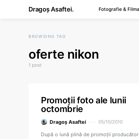
Dragoș Asaftei.
Fotografie & Film
BROWSING TAG
oferte nikon
1 post
Promoţii foto ale lunii
octombrie
Dragoş Asaftei
05/10/2010
După o lună plină de promoţii producători