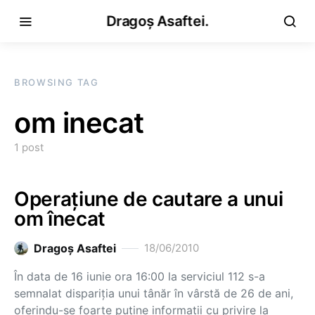
Dragoș Asaftei.
BROWSING TAG
om inecat
1 post
Operaţiune de cautare a unui
om înecat
Dragoş Asaftei
18/06/2010
În data de 16 iunie ora 16:00 la serviciul 112 s-a
semnalat dispariţia unui tânăr în vârstă de 26 de ani,
oferindu-se foarte puţine informaţii cu privire la