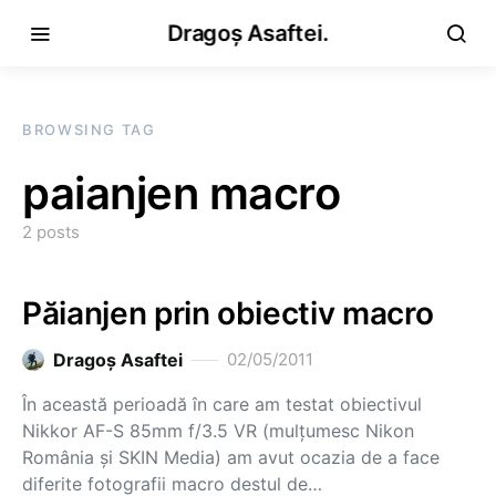
Dragoș Asaftei.
BROWSING TAG
paianjen macro
2 posts
Păianjen prin obiectiv macro
Dragoş Asaftei
02/05/2011
În această perioadă în care am testat obiectivul
Nikkor AF-S 85mm f/3.5 VR (mulțumesc Nikon
România și SKIN Media) am avut ocazia de a face
diferite fotografii macro destul de…